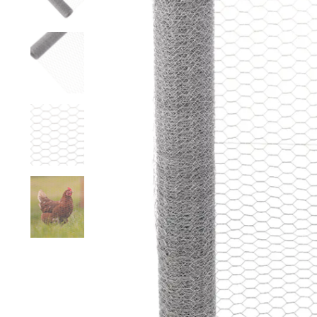
Grillage hexagonal
Grillage à visons
Bordure grillage
Grillage à chevaux
Fil de serrage
Grillage de rats
Grillage de blaireaux
F
F