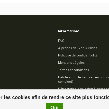
Informations
FAQ
A propos de Giga-Grillage
Politique de confidentialité
Mentions Légales
Termes et conditions
Betalen (nog te vertalen en nog ni
compleet)
Rétractation d’un achat à distanc
Contact
r les cookies afin de rendre ce site plus fonct
Oui