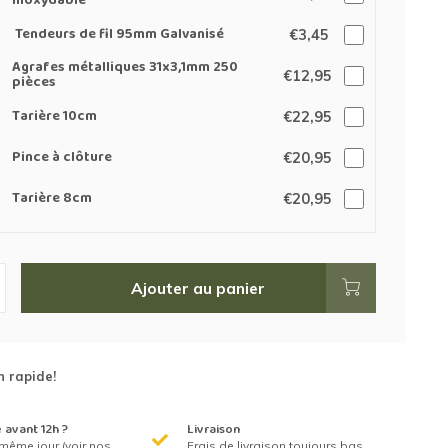
inoxydable
Tendeurs de fil 95mm Galvanisé
€3,45
Agrafes métalliques 31x3,1mm 250
€12,95
pièces
Tarière 10cm
€22,95
Pince à clôture
€20,95
Tarière 8cm
€20,95
Ajouter au panier
n rapide!
avant 12h ?
Livraison
même jour (voir nos
Frais de livraison toujours bas