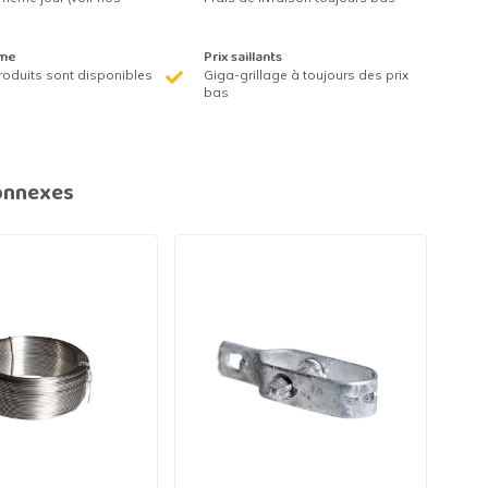
me
Prix saillants
roduits sont disponibles
Giga-grillage à toujours des prix
bas
onnexes