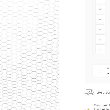
Clôture chevaux
Vêtement de protection
Tapis en roseaux
Clôture électriques
il de barbelé
ilets de protection jardin
Livraiso
Commandé 
Envoyée le 