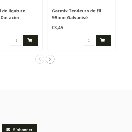
l de ligature
Garmix Tendeurs de fil
Gar
0m acier
95mm Galvanisé
mét
le
piè
€3,45
€12
S'abonner