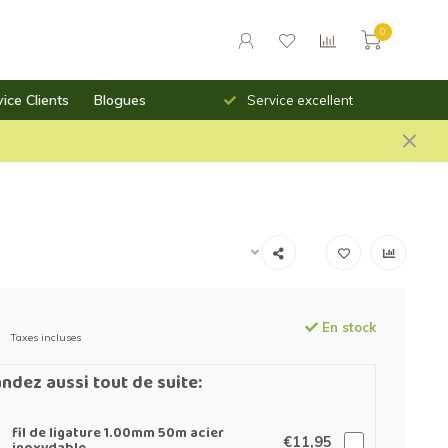
0
ice Clients
Blogues
Livraison rapide
Service excellent
En stock
Taxes incluses
dez aussi tout de suite:
fil de ligature 1.00mm 50m acier
€11,95