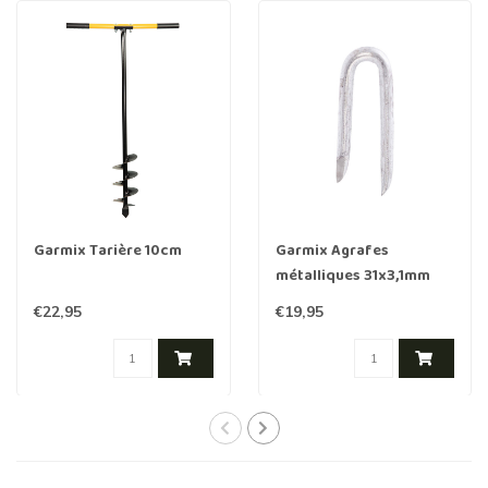
Garmix Tarière 10cm
Garmix Agrafes
métalliques 31x3,1mm
1000 pièces
€22,95
€19,95