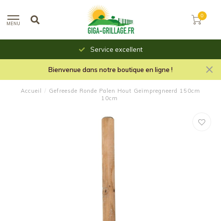
0
MENU
Service excellent
Bienvenue dans notre boutique en ligne !
Accueil
/
Gefreesde Ronde Palen Hout Geïmpregneerd 150cm
10cm