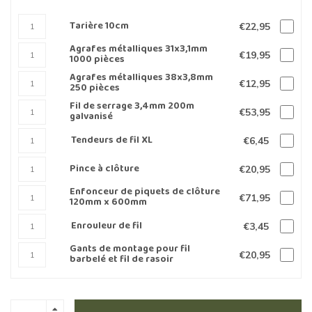
Tarière 10cm
€22,95
Agrafes métalliques 31x3,1mm
€19,95
1000 pièces
Agrafes métalliques 38x3,8mm
€12,95
250 pièces
Fil de serrage 3,4mm 200m
€53,95
galvanisé
Tendeurs de fil XL
€6,45
Pince à clôture
€20,95
Enfonceur de piquets de clôture
€71,95
120mm x 600mm
Enrouleur de fil
€3,45
Gants de montage pour fil
€20,95
barbelé et fil de rasoir