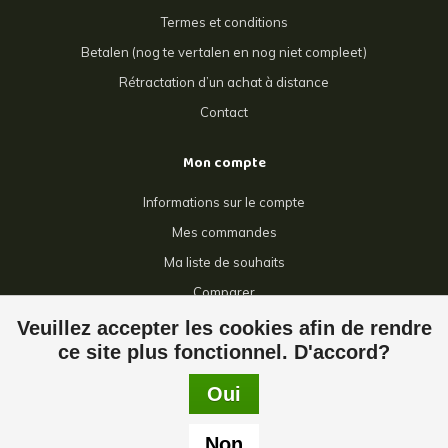
Termes et conditions
Betalen (nog te vertalen en nog niet compleet)
Rétractation d’un achat à distance
Contact
Mon compte
Informations sur le compte
Mes commandes
Ma liste de souhaits
Comparer
Tous les produits
Veuillez accepter les cookies afin de rendre
ce site plus fonctionnel. D'accord?
Oui
© Copyright 2026 Giga Grillage - Powered by
Lightspeed
- Theme by
Non