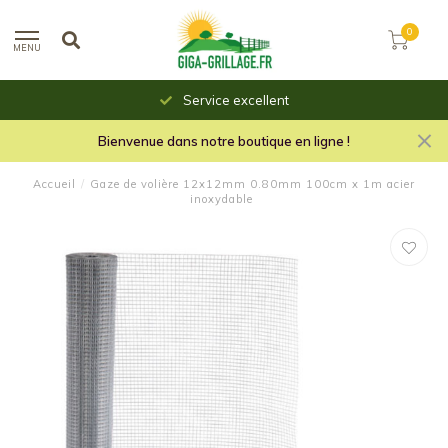
0
MENU
Service excellent
Bienvenue dans notre boutique en ligne !
Accueil
/
Gaze de volière 12x12mm 0.80mm 100cm x 1m acier
inoxydable