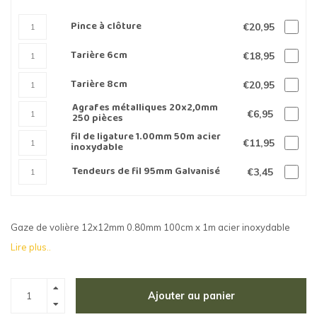
Pince à clôture
€20,95
Tarière 6cm
€18,95
Tarière 8cm
€20,95
Agrafes métalliques 20x2,0mm
€6,95
250 pièces
fil de ligature 1.00mm 50m acier
€11,95
inoxydable
Tendeurs de fil 95mm Galvanisé
€3,45
Gaze de volière 12x12mm 0.80mm 100cm x 1m acier inoxydable
Lire plus..
Ajouter au panier