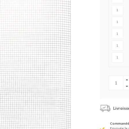
Clôture chevaux
Vêtement de protection
Tapis en roseaux
Clôture électriques
il de barbelé
ilets de protection jardin
Livraiso
Commandé 
Envoyée le 