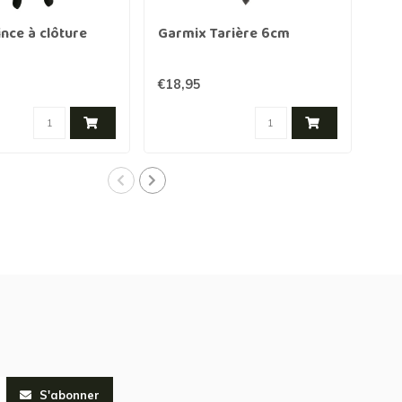
nce à clôture
Garmix Tarière 6cm
Gar
€18,95
€20
S'abonner