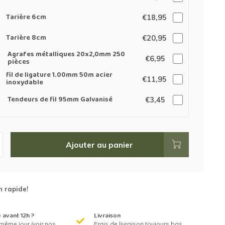
Tarière 6cm
€18,95
Tarière 8cm
€20,95
Agrafes métalliques 20x2,0mm 250
€6,95
pièces
fil de ligature 1.00mm 50m acier
€11,95
inoxydable
Tendeurs de fil 95mm Galvanisé
€3,45
Ajouter au panier
n rapide!
avant 12h ?
Livraison
même jour (voir nos
Frais de livraison toujours bas