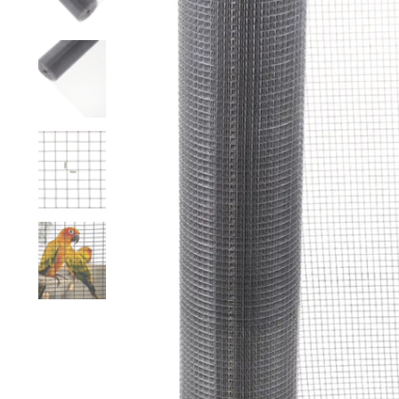
Grillage hexagonal
Grillage à visons
Bordure grillage
Grillage à chevaux
Fil de serrage
Grillage de rats
Grillage de blaireaux
F
F