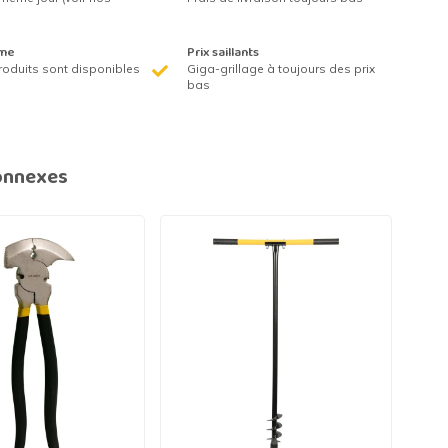
me
Prix saillants
roduits sont disponibles
Giga-grillage à toujours des prix
bas
onnexes