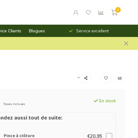
0
ice Clients
Blogues
Livraison rapide
Service excellent
En stock
Taxes incluses
dez aussi tout de suite:
Pince à clôture
€20,95