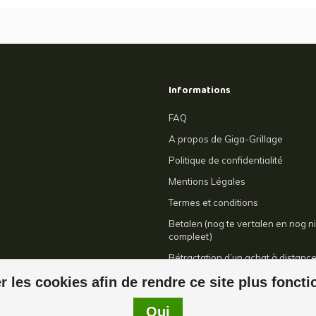
Informations
FAQ
A propos de Giga-Grillage
Politique de confidentialité
Mentions Légales
Termes et conditions
Betalen (nog te vertalen en nog ni
compleet)
Rétractation d’un achat à distanc
Contact
r les cookies afin de rendre ce site plus fonct
Oui