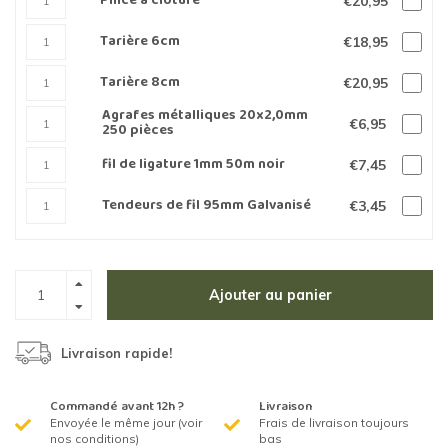
Pince à clôture
€20,95
Tarière 6cm
€18,95
Tarière 8cm
€20,95
Agrafes métalliques 20x2,0mm
€6,95
250 pièces
fil de ligature 1mm 50m noir
€7,45
Tendeurs de fil 95mm Galvanisé
€3,45
Ajouter au panier
Livraison rapide!
Commandé avant 12h ?
Livraison
Envoyée le même jour (voir
Frais de livraison toujours
nos conditions)
bas