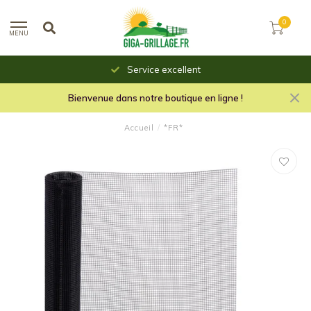
0
MENU
Service excellent
Bienvenue dans notre boutique en ligne !
Accueil
/
*FR*