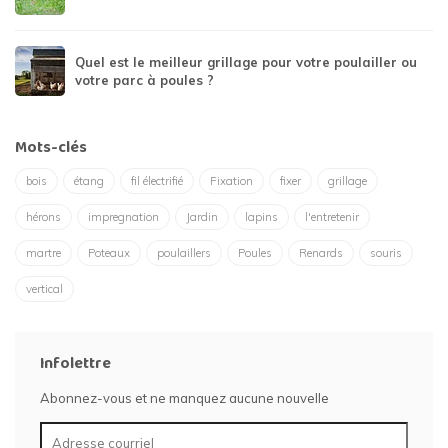
Quel est le meilleur grillage pour votre poulailler ou
votre parc à poules ?
Mots-clés
bois
étang
fil électrifié
Fixation
fixer
grillage
hérons
impregnation
Jardin
lapins
l'entretenir
martre
Poteaux
poulaillers
Poules
Renards
souris
vertical
Infolettre
Abonnez-vous et ne manquez aucune nouvelle