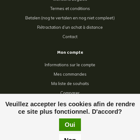
Termes et conditions
Betalen (nog te vertalen en nog niet compleet)
Rétractation d’un achat à distance
Contact
Mon compte
Informations sur le compte
Mes commandes
Ma liste de souhaits
Comparer
Tous les produits
Veuillez accepter les cookies afin de rendre
ce site plus fonctionnel. D'accord?
Oui
© Copyright 2026 Giga Grillage - Powered by
Lightspeed
- Theme by