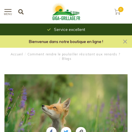
0
MENU
Service excellent
Bienvenue dans notre boutique en ligne !
Accueil
/
Comment rendre le poulailler résistant aux renards ?
/
Blogs