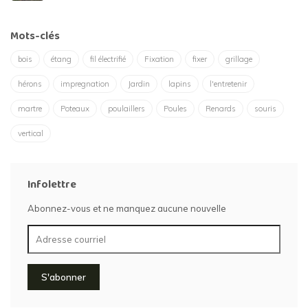
Mots-clés
bois
étang
fil électrifié
Fixation
fixer
grillage
hérons
impregnation
Jardin
lapins
l'entretenir
martre
Poteaux
poulaillers
Poules
Renards
souris
vertical
Infolettre
Abonnez-vous et ne manquez aucune nouvelle
S'abonner