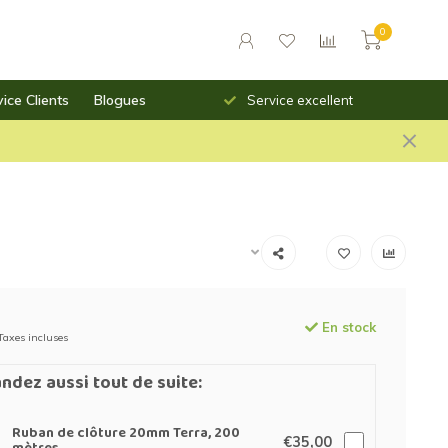
0
ice Clients
Blogues
Livraison rapide
Service excellent
En stock
Taxes incluses
dez aussi tout de suite:
Ruban de clôture 20mm Terra, 200
€35,00