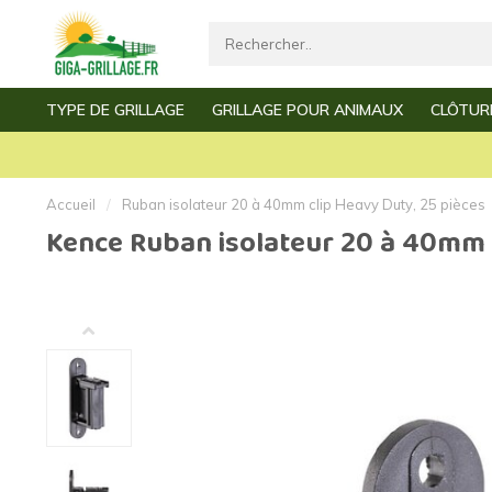
TYPE DE GRILLAGE
GRILLAGE POUR ANIMAUX
CLÔTUR
Livraison rapide
Service e
Grillage par mètre
Grillage à poules
Grillage de jardin
Grillage de vollière
Accueil
/
Ruban isolateur 20 à 40mm clip Heavy Duty, 25 pièces
Kence Ruban isolateur 20 à 40mm c
Grillage clôture
Grillage à mouton
Grillage simple torsion
Grillage à lapin
Grillage triple torsion
Grillage à poussins
Grillage
Grillage à martres
Grillage fin
Grillage à souris