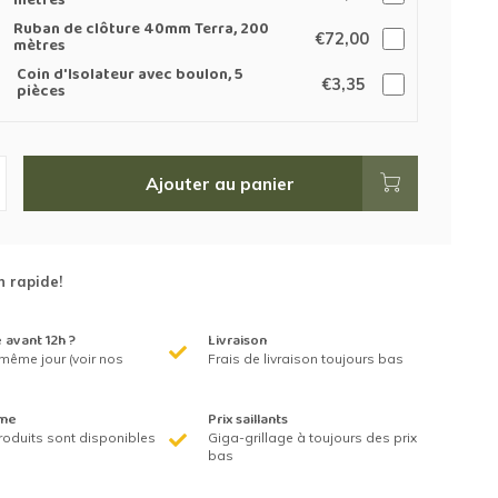
mètres
Ruban de clôture 40mm Terra, 200
€72,00
mètres
Coin d'Isolateur avec boulon, 5
€3,35
pièces
Ajouter au panier
n rapide!
avant 12h ?
Livraison
même jour (voir nos
Frais de livraison toujours bas
me
Prix saillants
roduits sont disponibles
Giga-grillage à toujours des prix
bas