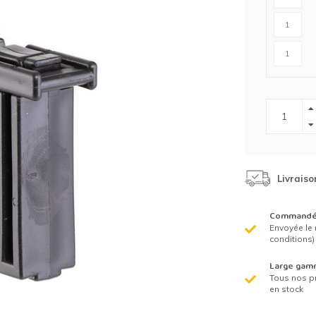
Clôture chevaux
Vêtement de protection
Tapis en roseaux
Clôture électriques
il de barbelé
ilets de protection jardin
Livraiso
Commandé 
Envoyée le 
conditions)
Large gam
Tous nos p
en stock