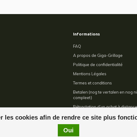
Informations
FAQ
A propos de Giga-Grillage
Politique de confidentialité
Mentions Légales
Termes et conditions
Betalen (nog te vertalen en nog ni
compleet)
Rétractation d’un achat à distanc
Contact
r les cookies afin de rendre ce site plus fonct
Oui