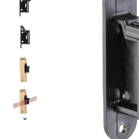
Grillage hexagonal
Grillage à visons
Bordure grillage
Grillage à chevaux
Fil de serrage
Grillage de rats
Grillage de blaireaux
F
F