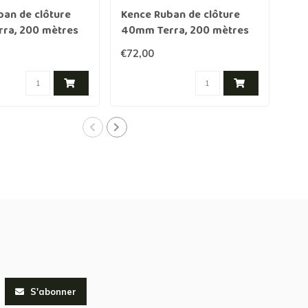
ban de clôture
Kence Ruban de clôture
Ken
ra, 200 mètres
40mm Terra, 200 mètres
ave
€72,00
€3,
S'abonner