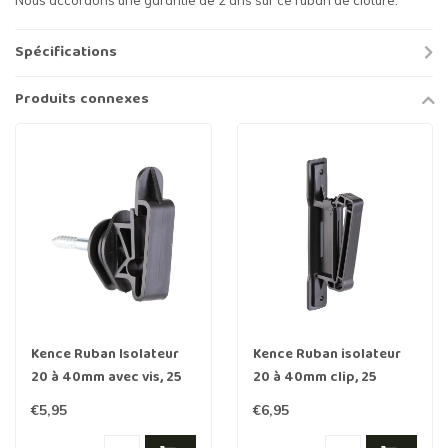
Nous accordons une garantie de 2 ans sur ce ruban de clôture.
Spécifications
Produits connexes
Kence Ruban Isolateur
Kence Ruban isolateur
20 à 40mm avec vis, 25
20 à 40mm clip, 25
pièces
pièces
€5,95
€6,95