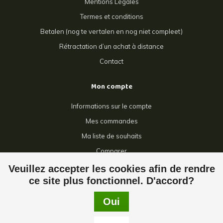
Mentions Légales
Termes et conditions
Betalen (nog te vertalen en nog niet compleet)
Rétractation d’un achat à distance
Contact
Mon compte
Informations sur le compte
Mes commandes
Ma liste de souhaits
Comparer
Tous les produits
Veuillez accepter les cookies afin de rendre
ce site plus fonctionnel. D'accord?
Oui
© Copyright 2026 Giga Grillage - Powered by
Lightspeed
- Theme by