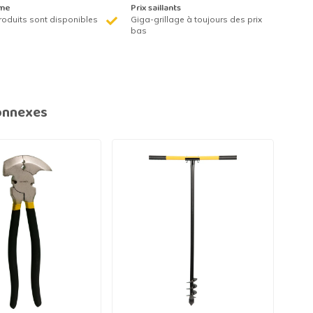
me
Prix saillants
roduits sont disponibles
Giga-grillage à toujours des prix
bas
onnexes