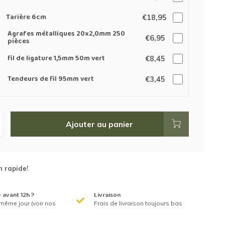
Tarière 6cm
€18,95
Agrafes métalliques 20x2,0mm 250
€6,95
pièces
fil de ligature 1,5mm 50m vert
€8,45
Tendeurs de fil 95mm vert
€3,45
Ajouter au panier
n rapide!
avant 12h ?
Livraison
même jour (voir nos
Frais de livraison toujours bas