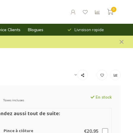
0
ice Clients
Blogues
urs des prix saillants
Livraison rapide
En stock
Taxes incluses
dez aussi tout de suite:
Pince à clôture
€20,95