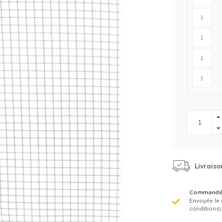
Clôture chevaux
Vêtement de protection
Tapis en roseaux
Clôture électriques
il de barbelé
ilets de protection jardin
Livraiso
Commandé 
Envoyée le 
conditions)