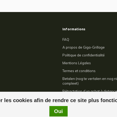
Informations
FAQ
A propos de Giga-Grillage
Politique de confidentialité
Mentions Légales
Termes et conditions
Betalen (nog te vertalen en nog ni
compleet)
Rétractation d’un achat à distanc
Contact
r les cookies afin de rendre ce site plus fonct
Oui