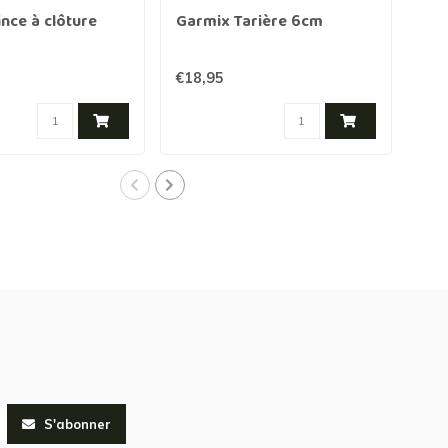
nce à clôture
Garmix Tarière 6cm
Gar
mét
piè
€18,95
€6,
S'abonner