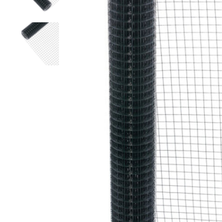
Grillage hexagonal
Grillage à visons
Bordure grillage
Grillage à chevaux
Fil de serrage
Grillage de rats
Grillage de blaireaux
F
F