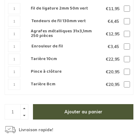
fil de ligature 2mm 50m vert
€11,95
Tendeurs de fil 130mm vert
€4,45
Agrafes métalliques 31x3,1mm
€12,95
250 pièces
Enrouleur de fil
€3,45
Tarière 10cm
€22,95
Pince à clôture
€20,95
Tarière 8cm
€20,95
Ajouter au panier
Livraison rapide!