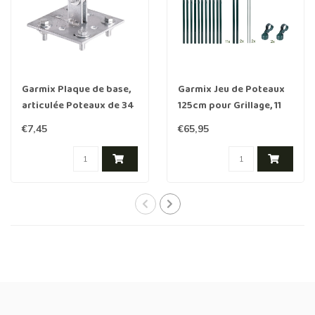
Garmix Plaque de base,
Garmix Jeu de Poteaux
articulée Poteaux de 34
125cm pour Grillage, 11
mm
pièces
€7,45
€65,95