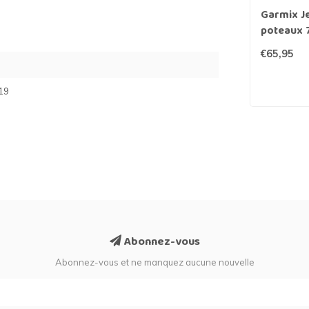
Garmix J
poteaux 
ronds 3
€65,95
19
Abonnez-vous
Abonnez-vous et ne manquez aucune nouvelle