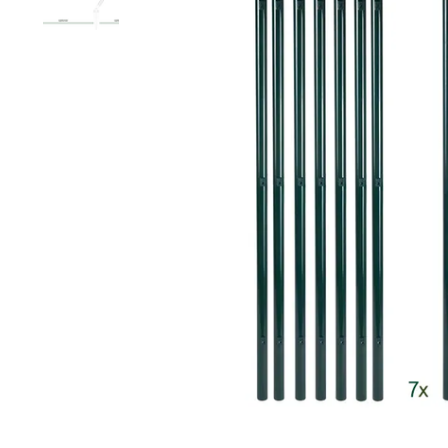
Grillage hexagonal
Grillage à visons
Bordure grillage
Grillage à chevaux
Fil de serrage
Grillage de rats
Grillage de blaireaux
F
F