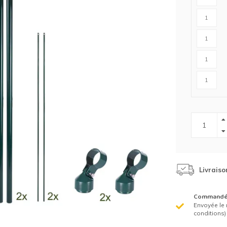
Clôture chevaux
Vêtement de protection
Tapis en roseaux
Clôture électriques
il de barbelé
ilets de protection jardin
Livraiso
Commandé 
Envoyée le 
conditions)