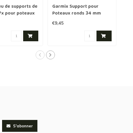
eu de supports de
Garmix Support pour
Gar
7x pour poteaux
Poteaux ronds 34 mm
pou
4 mm
m
€9,45
€4,
S'abonner