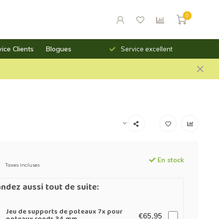
0
ice Clients
Blogues
Livraison rapide
Service excellent
En stock
Taxes incluses
dez aussi tout de suite:
Jeu de supports de poteaux 7x pour
€65,95