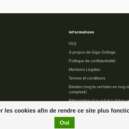
Informations
FAQ
A propos de Giga-Grillage
Politique de confidentialité
Mentions Légales
Termes et conditions
Betalen (nog te vertalen en nog ni
compleet)
Rétractation d’un achat à distanc
Contact
r les cookies afin de rendre ce site plus fonct
Oui