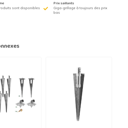
me
Prix saillants
roduits sont disponibles
Giga-grillage à toujours des prix
bas
onnexes