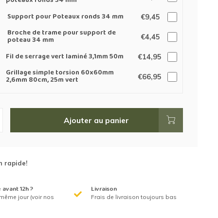
poteaux ronds 34 mm
Support pour Poteaux ronds 34 mm
€9,45
Broche de trame pour support de
€4,45
poteau 34 mm
Fil de serrage vert laminé 3,1mm 50m
€14,95
Grillage simple torsion 60x60mm
€66,95
2,6mm 80cm, 25m vert
Ajouter au panier
n rapide!
avant 12h ?
Livraison
même jour (voir nos
Frais de livraison toujours bas