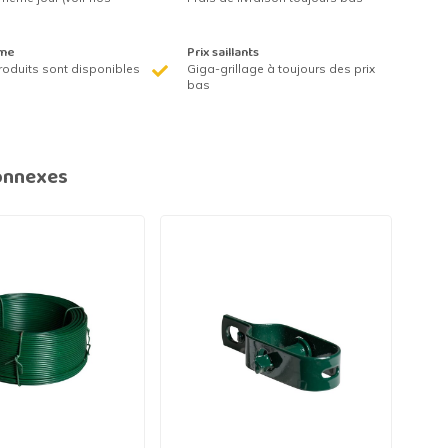
me
Prix saillants
roduits sont disponibles
Giga-grillage à toujours des prix
bas
onnexes