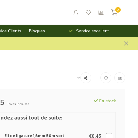
0
ice Clients
Blogues
Livraison rapide
Service excellent
95
En stock
Taxes incluses
dez aussi tout de suite:
fil de ligature 1,5mm 50m vert
€8,45