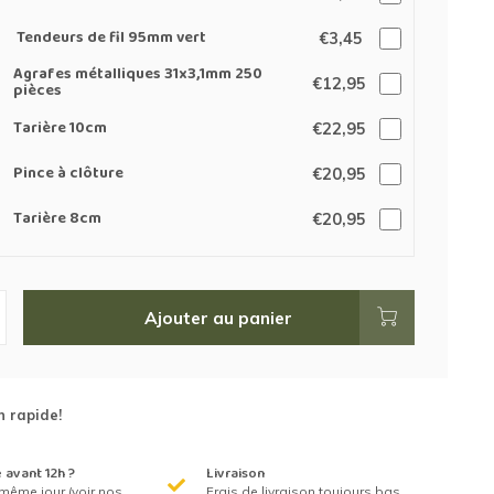
Tendeurs de fil 95mm vert
€3,45
Agrafes métalliques 31x3,1mm 250
€12,95
pièces
Tarière 10cm
€22,95
Pince à clôture
€20,95
Tarière 8cm
€20,95
Ajouter au panier
n rapide!
avant 12h ?
Livraison
même jour (voir nos
Frais de livraison toujours bas