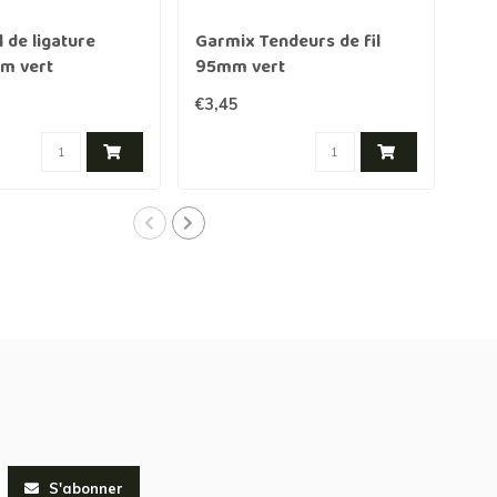
l de ligature
Garmix Tendeurs de fil
Gar
m vert
95mm vert
mét
piè
€3,45
€12
S'abonner