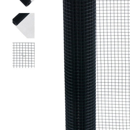
Grillage hexagonal
Grillage à visons
Bordure grillage
Grillage à chevaux
Fil de serrage
Grillage de rats
Grillage de blaireaux
F
F