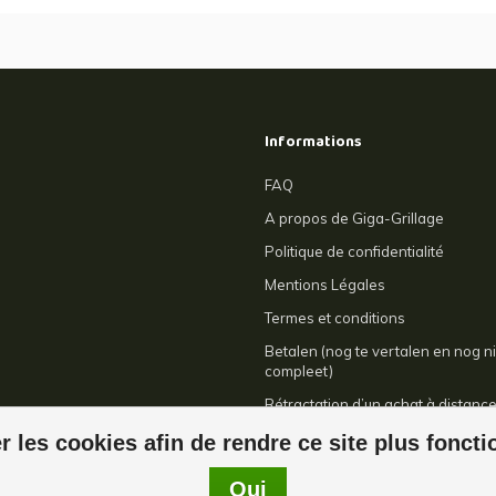
Informations
FAQ
A propos de Giga-Grillage
Politique de confidentialité
Mentions Légales
Termes et conditions
Betalen (nog te vertalen en nog ni
compleet)
Rétractation d’un achat à distanc
Contact
r les cookies afin de rendre ce site plus fonct
Oui