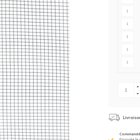
Clôture chevaux
Vêtement de protection
Tapis en roseaux
Clôture électriques
il de barbelé
ilets de protection jardin
Livraiso
Commandé 
Envoyée le 