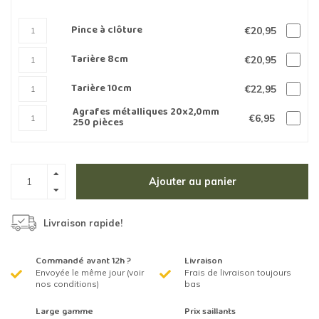
Pince à clôture
€20,95
Tarière 8cm
€20,95
Tarière 10cm
€22,95
Agrafes métalliques 20x2,0mm
€6,95
250 pièces
Ajouter au panier
Livraison rapide!
Commandé avant 12h ?
Livraison
Envoyée le même jour (voir
Frais de livraison toujours
nos conditions)
bas
Large gamme
Prix saillants