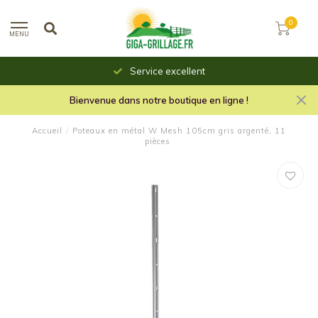
0
MENU
Service excellent
Bienvenue dans notre boutique en ligne !
Accueil
/
Poteaux en métal W Mesh 105cm gris argenté, 11
pièces