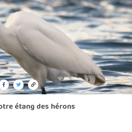
Clôture chevaux
Vêtement de protection
Tapis en roseaux
Clôture électriques
il de barbelé
ilets de protection jardin
otre étang des hérons