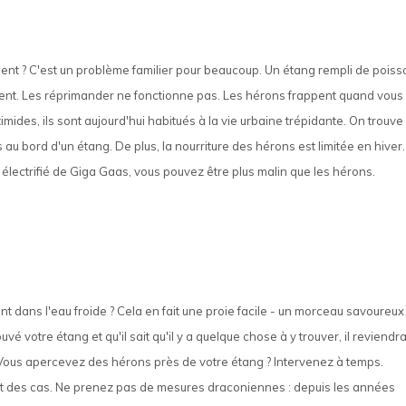
gent ? C'est un problème familier pour beaucoup. Un étang rempli de pois
dent. Les réprimander ne fonctionne pas. Les hérons frappent quand vous
timides, ils sont aujourd'hui habitués à la vie urbaine trépidante. On trouve
 au bord d'un étang. De plus, la nourriture des hérons est limitée en hiver.
fil électrifié de Giga Gaas, vous pouvez être plus malin que les hérons.
 dans l'eau froide ? Cela en fait une proie facile - un morceau savoureux
 votre étang et qu'il sait qu'il y a quelque chose à y trouver, il reviendra.
. Vous apercevez des hérons près de votre étang ? Intervenez à temps.
upart des cas. Ne prenez pas de mesures draconiennes : depuis les années