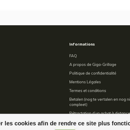
Informations
FAQ
A propos de Giga-Grillage
Politique de confidentialité
Mentions Légales
Termes et conditions
Betalen (nog te vertalen en nog ni
compleet)
Rétractation d’un achat à distanc
Contact
r les cookies afin de rendre ce site plus fonct