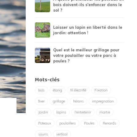
bois doivent-ils s'enfoncer dans le
sol ?
Laisser un lapin en liberté dans le
jardin: attention !
Quel est le meilleur grillage pour
votre poulailler ou votre parc à
poules ?
Mots-clés
bois
étang
fil électrifié
Fixation
fixer
grillage
hérons
impregnation
Jardin
lapins
l'entretenir
martre
Poteaux
poulaillers
Poules
Renards
souris
vertical