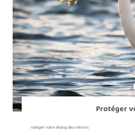
Grillage hexagonal
Grillage à visons
Bordure grillage
Grillage à chevaux
Fil de serrage
Grillage de rats
Grillage de blaireaux
F
F
Protéger v
rotéger votre étang des hérons