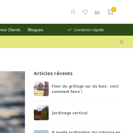
0
ice Clients
Blogues
urs des prix saillants
Livraison rapide
Articles récents
Fixer du grillage sur du bois : voici
comment faire !
Jardinage vertical
A quelle profondeur les poteaux en