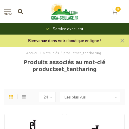
0
MENU
Service excellent
Bienvenue dans notre boutique en ligne !
Accueil
/
Mots-clés
/
productset_tentharing
Produits associés au mot-clé
productset_tentharing