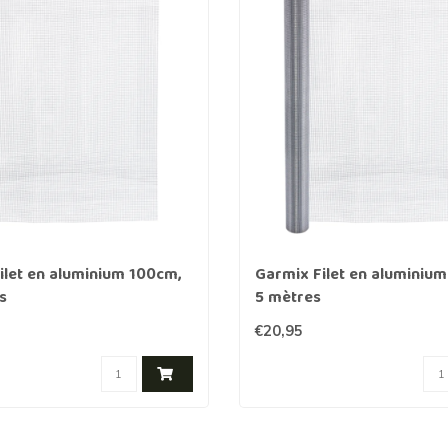
Clôture chevaux
Vêtement de protection
Tapis en roseaux
Clôture électriques
il de barbelé
ilets de protection jardin
ilet en aluminium 100cm,
Garmix Filet en aluminiu
s
5 mètres
€20,95