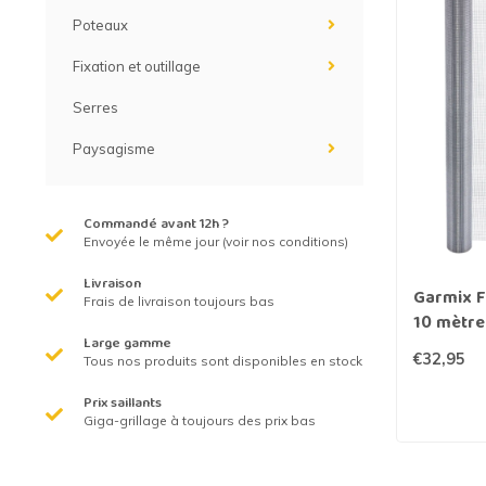
Grillage hexagonal
Grillage à visons
Poteaux
Bordure grillage
Grillage à chevaux
Fixation et outillage
Fil de serrage
Grillage de rats
Serres
Paysagisme
Grillage de blaireaux
F
F
Commandé avant 12h ?
Envoyée le même jour (voir nos conditions)
Livraison
Garmix F
Frais de livraison toujours bas
10 mètre
Large gamme
€32,95
Tous nos produits sont disponibles en stock
Prix saillants
Giga-grillage à toujours des prix bas