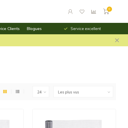
0
ice Clients
Blogues
Livraison rapide
Service excellent