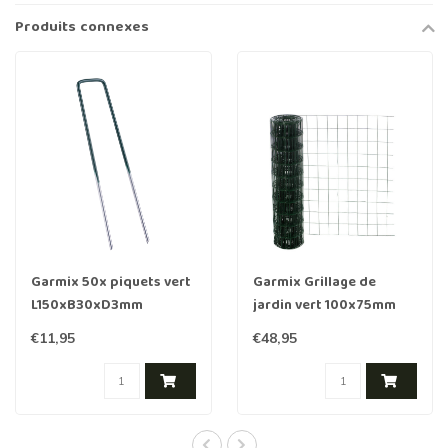
Produits connexes
Garmix 50x piquets vert
Garmix Grillage de
L150xB30xD3mm
jardin vert 100x75mm
100cm 2mm 25m
€11,95
€48,95