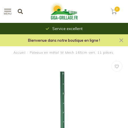
0
MENU
Service excellent
Bienvenue dans notre boutique en ligne !
Accueil
/
Poteaux en métal W Mesh 165cm vert, 11 pièces