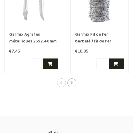
Garmix Agrafes
Garmix Fil de fer
métalliques 25x2.40mm
barbelé / fil de fer
250 pièces
pointu 50m (2 fils 1,7mm)
€7,45
€18,95