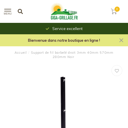
0
MENU
Service excellent
Bienvenue dans notre boutique en ligne !
Accueil
/
Support de fil barbelé droit 3mm 40mm 570mm
280mm Noir