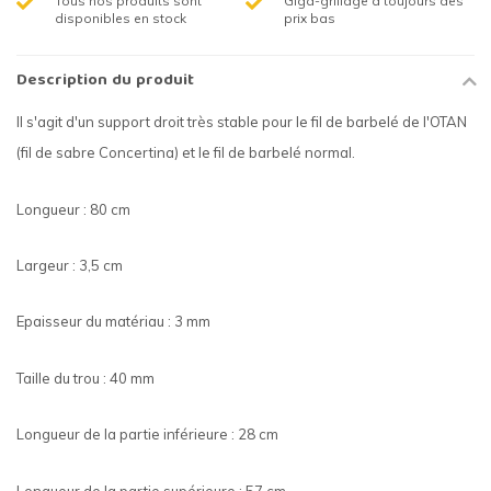
Tous nos produits sont
Giga-grillage à toujours des
disponibles en stock
prix bas
Description du produit
Il s'agit d'un support droit très stable pour le fil de barbelé de l'OTAN
(fil de sabre Concertina) et le fil de barbelé normal.
Longueur : 80 cm
Largeur : 3,5 cm
Epaisseur du matériau : 3 mm
Taille du trou : 40 mm
Longueur de la partie inférieure : 28 cm
Longueur de la partie supérieure : 57 cm