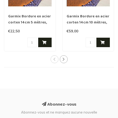
Garmix Bordure en acier
Garmix Bordure en acier
corten 14cm 5 mètres,
corten 14cm 10 mètres,
0.6mm
1mm
€22,50
€59,00
Abonnez-vous
Abonnez-vous et ne manquez aucune nouvelle