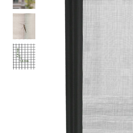
Grillage hexagonal
Grillage à visons
Bordure grillage
Grillage à chevaux
Fil de serrage
Grillage de rats
Grillage de blaireaux
F
F