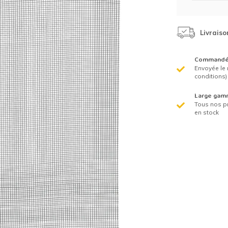
Clôture chevaux
Vêtement de protection
Tapis en roseaux
Livraiso
Clôture électriques
Commandé 
Envoyée le 
il de barbelé
conditions)
ilets de protection jardin
Large gam
Tous nos p
en stock