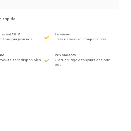
n rapide!
avant 12h ?
Livraison
même jour (voir nos
Frais de livraison toujours bas
me
Prix saillants
roduits sont disponibles
Giga-grillage à toujours des prix
bas