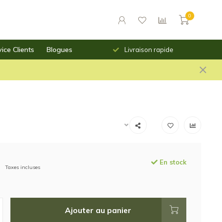
0
ice Clients
Blogues
urs des prix saillants
Livraison rapide
En stock
Taxes incluses
Ajouter au panier