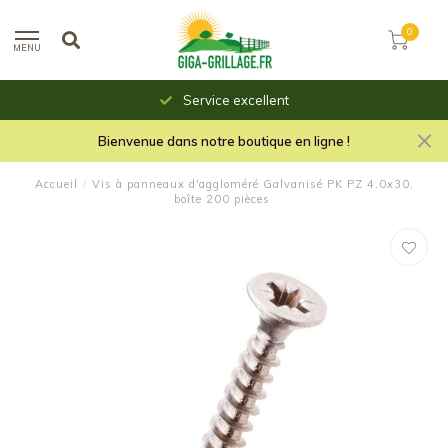
0
MENU
Service excellent
Bienvenue dans notre boutique en ligne !
Accueil
/
Vis à panneaux d'aggloméré Galvanisé PK PZ 4.0x30,
boîte 200 pièces