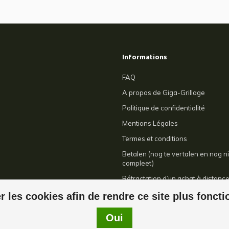
Informations
FAQ
A propos de Giga-Grillage
Politique de confidentialité
Mentions Légales
Termes et conditions
Betalen (nog te vertalen en nog ni
compleet)
Rétractation d’un achat à distanc
Contact
r les cookies afin de rendre ce site plus fonct
Oui