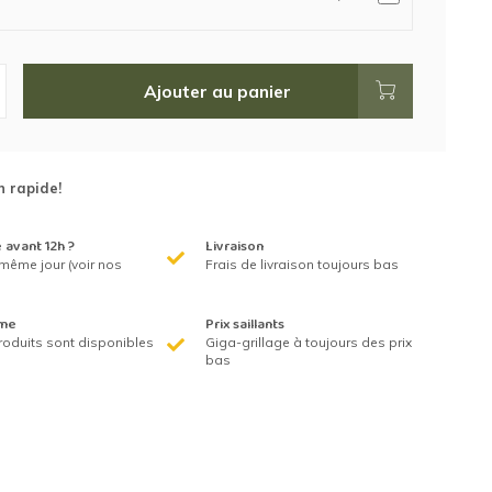
Ajouter au panier
n rapide!
avant 12h ?
Livraison
même jour (voir nos
Frais de livraison toujours bas
me
Prix saillants
roduits sont disponibles
Giga-grillage à toujours des prix
bas