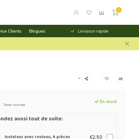
0
ice Clients
Blogues
urs des prix saillants
Livraison rapide
En stock
Taxes incluses
dez aussi tout de suite:
Isolateur avec rouleau, 4 pièces
€2,50