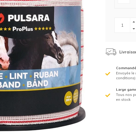
Clôture chevaux
Vêtement de protection
Tapis en roseaux
Clôture électriques
il de barbelé
Livraiso
ilets de protection jardin
Commandé 
Envoyée le 
conditions)
Large gam
Tous nos p
en stock