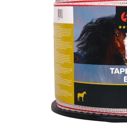
Grillage hexagonal
Grillage à visons
Bordure grillage
Grillage à chevaux
Fil de serrage
Grillage de rats
Grillage de blaireaux
F
F