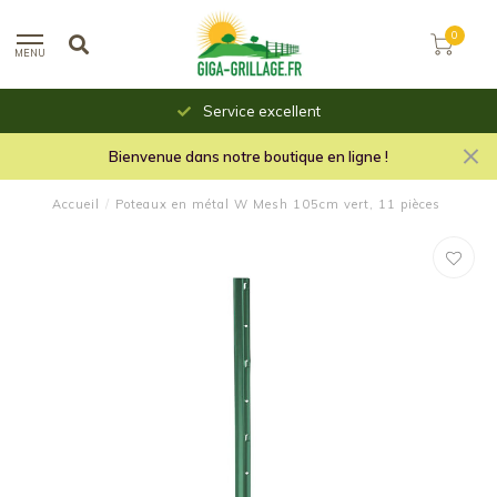
0
MENU
Service excellent
Bienvenue dans notre boutique en ligne !
Accueil
/
Poteaux en métal W Mesh 105cm vert, 11 pièces