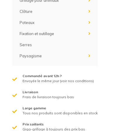
Grillage pour animaux
Grillage hexagonal
Grillage à visons
Clôture
Bordure grillage
Grillage à chevaux
Poteaux
Fil de serrage
Grillage de rats
Fixation et outillage
Grillage de blaireaux
F
Serres
F
Paysagisme
Commandé avant 12h ?
Envoyée le même jour (voir nos conditions)
Livraison
Frais de livraison toujours bas
Large gamme
Tous nos produits sont disponibles en stock
Prix saillants
Giga-grillage à toujours des prix bas