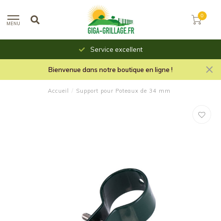
0
MENU
Service excellent
Bienvenue dans notre boutique en ligne !
Accueil
/
Support pour Poteaux de 34 mm