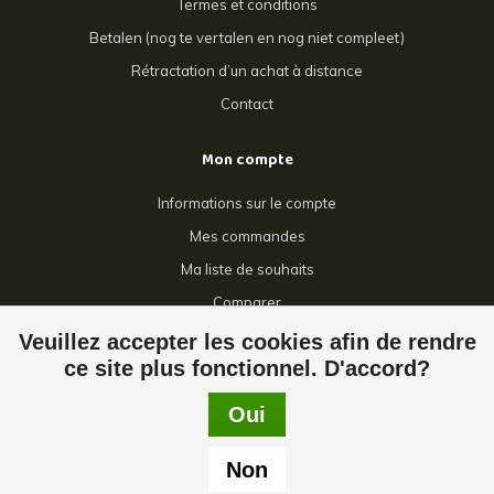
Termes et conditions
Betalen (nog te vertalen en nog niet compleet)
Rétractation d’un achat à distance
Contact
Mon compte
Informations sur le compte
Mes commandes
Ma liste de souhaits
Comparer
Tous les produits
Veuillez accepter les cookies afin de rendre
ce site plus fonctionnel. D'accord?
Oui
© Copyright 2026 Giga Grillage - Powered by
Lightspeed
- Theme by
Non
Dyvelopment