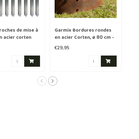
roches de mise à
Garmix Bordures rondes
Gar
en acier corten
en acier Corten, ø 80 cm -
en 
hauteur 14 cm (2 pièces)
hau
€29,95
€29