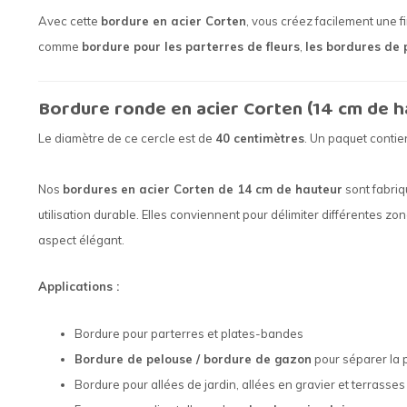
Avec cette
bordure en acier Corten
, vous créez facilement une fi
comme
bordure pour les parterres de fleurs
,
les bordures de 
Bordure ronde en acier Corten (14 cm de h
Le diamètre de ce cercle est de
40 centimètres
. Un paquet contie
Nos
bordures en acier Corten de 14 cm de hauteur
sont fabriq
utilisation durable. Elles conviennent pour délimiter différentes z
aspect élégant.
Applications :
Bordure pour parterres et plates-bandes
Bordure de pelouse / bordure de gazon
pour séparer la 
Bordure pour allées de jardin, allées en gravier et terrasses