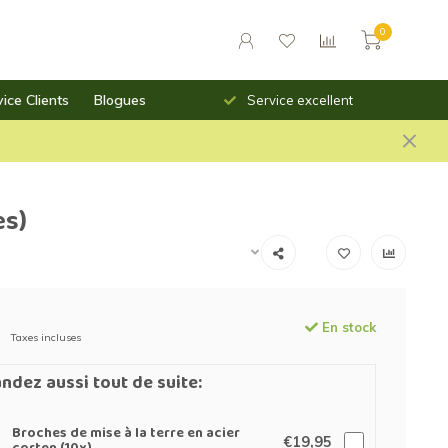
0
ice Clients
Blogues
Service excellent
Toujours des prix sailla
es)
En stock
Taxes incluses
dez aussi tout de suite:
Broches de mise à la terre en acier
€19,95