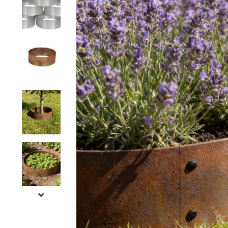
Grillage hexagonal
Grillage à visons
Bordure grillage
Grillage à chevaux
Fil de serrage
Grillage de rats
Grillage de blaireaux
F
F