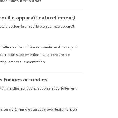
nneau autour d'un arbre
rouille apparaît naturellement)
ies, la couleur brun rouille bien connue apparaît
me. Cette couche confère non seulement un aspect
e corrosion supplémentaire. Une
bordure de
pratiquement aucun entretien.
les formes arrondies
0,6 mm
. Elles sont donc
souples
et parfaitement
rsion de 1 mm d'épaisseur
, éventuellement en