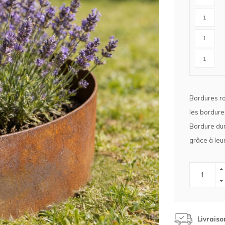
Clôture chevaux
Vêtement de protection
Tapis en roseaux
Clôture électriques
il de barbelé
ilets de protection jardin
Bordures ro
les bordure
Bordure dura
grâce à leu
Livraiso