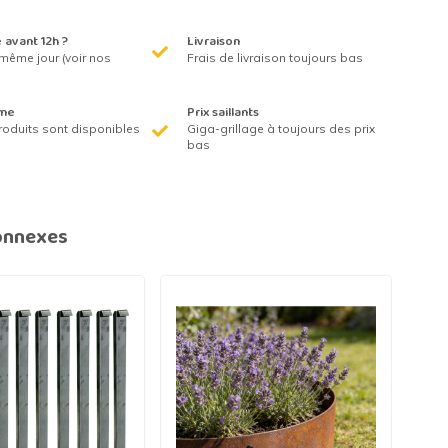
avant 12h ?
Livraison
même jour (voir nos
Frais de livraison toujours bas
me
Prix saillants
roduits sont disponibles
Giga-grillage à toujours des prix
bas
onnexes