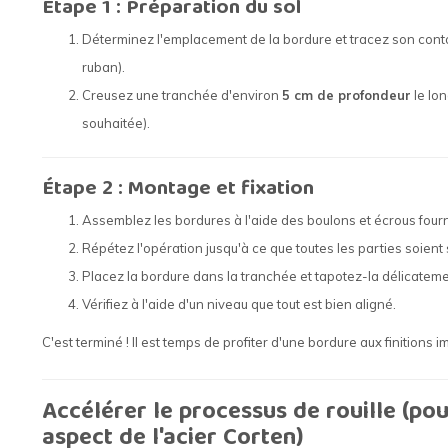
Étape 1 : Préparation du sol
Déterminez l'emplacement de la bordure et tracez son contou
ruban).
Creusez une tranchée d'environ
5 cm de profondeur
le lon
souhaitée).
Étape 2 : Montage et fixation
Assemblez les bordures à l'aide des boulons et écrous fourn
Répétez l'opération jusqu'à ce que toutes les parties soien
Placez la bordure dans la tranchée et tapotez-la délicate
Vérifiez à l'aide d'un niveau que tout est bien aligné.
C'est terminé ! Il est temps de profiter d'une bordure aux finitions 
Accélérer le processus de rouille (pou
aspect de l'acier Corten)