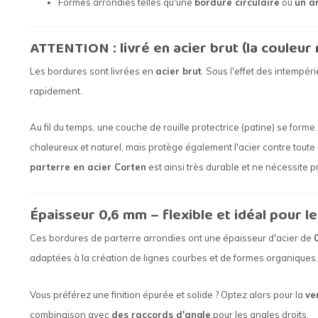
Formes arrondies telles qu'une
bordure circulaire
ou
un a
ATTENTION : livré en acier brut (la couleur 
Les bordures sont livrées en
acier brut
. Sous l'effet des intempér
rapidement.
Au fil du temps, une couche de rouille protectrice (patine) se for
chaleureux et naturel, mais protège également l'acier contre tout
parterre en acier Corten
est ainsi très durable et ne nécessite 
Épaisseur 0,6 mm – flexible et idéal pour 
Ces bordures de parterre arrondies ont une épaisseur d'acier de
adaptées à la création de lignes courbes et de formes organiques.
Vous préférez une finition épurée et solide ? Optez alors pour la
ve
combinaison avec
des raccords d'angle
pour les angles droits.