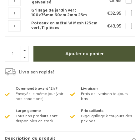
€8,45
galvanisé
Grillage de jardin vert
€32,95
100x75mm 60cm 2mm 25m
Poteaux en métal W Mesh 125cm
€43,95
vert, 11 pièces
Ajouter au panier
Livraison rapide!
Commandé avant 12h ?
Livraison
Envoyée le même jour (voir
Frais de livraison toujours
nos conditions)
bas
Large gamme
Prix saillants
Tous nos produits sont
Giga-grillage à toujours des
disponibles en stock
prix bas
Description du produit