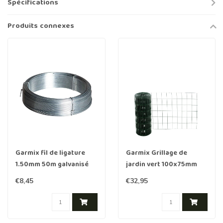
Spécifications
Produits connexes
Garmix fil de ligature
Garmix Grillage de
1.50mm 50m galvanisé
jardin vert 100x75mm
60cm 2mm 25m
€8,45
€32,95