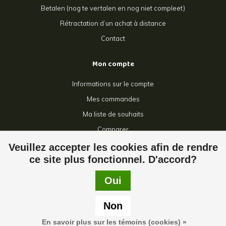
Betalen (nog te vertalen en nog niet compleet)
Rétractation d’un achat à distance
Contact
Mon compte
Informations sur le compte
Mes commandes
Ma liste de souhaits
Comparer
Tous les produits
Veuillez accepter les cookies afin de rendre
ce site plus fonctionnel. D'accord?
Oui
© Copyright 2026 Giga Grillage - Powered by
Lightspeed
- Theme by
Non
Dyvelopment
En savoir plus sur les témoins (cookies) »