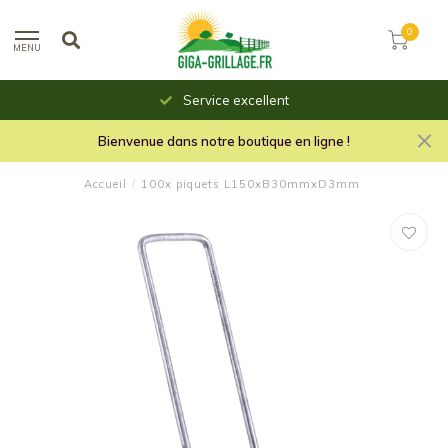
0
MENU
Service excellent
Bienvenue dans notre boutique en ligne !
Accueil
/
100x piquets L150xB30mmxD3mm